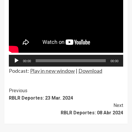
Audio
00:00
00:00
Player
Podcast:
Play in new window
|
Download
Continue
Previous
RBLR Deportes: 23 Mar. 2024
Reading
Next
RBLR Deportes: 08 Abr 2024