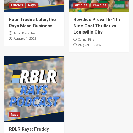
Articles
Rays
Articles
Rowdies
Four Trades Later, the
Rowdies Prevail 5-4 In
Rays Mean Business
Nine Goal Thriller vs
Louisville City
Jacob Macauley
August 4, 2026
Connor King
August 4, 2026
Rays
RBLR Rays: Freddy