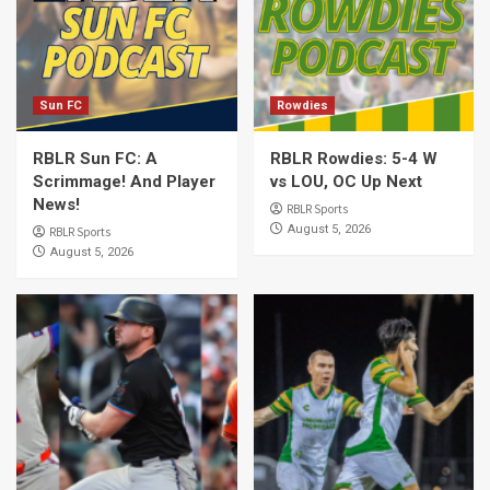
Sun FC
Rowdies
RBLR Sun FC: A
RBLR Rowdies: 5-4 W
Scrimmage! And Player
vs LOU, OC Up Next
News!
RBLR Sports
August 5, 2026
RBLR Sports
August 5, 2026